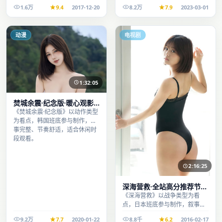
完整、节奏舒适，适合休闲时段
1.6万
9.4
2017-12-20
8.2万
7.9
2023-03-01
观看。
动漫
电视剧
1:32:05
焚城余震·纪念版·暖心观影
季口碑发酵持续升温
《焚城余震·纪念版》以动作类型
为看点，韩国班底参与制作，叙
事完整、节奏舒适，适合休闲时
段观看。
2:16:25
深海营救·全站高分推荐节奏
紧凑值得追看
《深海营救》以战争类型为看
点，日本班底参与制作，叙事完
整、节奏舒适，适合休闲时段观
9.2万
7.7
2020-01-22
8.8千
6.2
2016-02-17