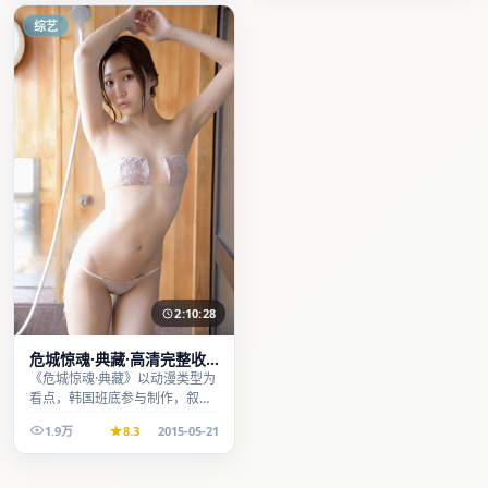
综艺
2:10:28
危城惊魂·典藏·高清完整收
录适合周末一口气刷完
《危城惊魂·典藏》以动漫类型为
看点，韩国班底参与制作，叙事
完整、节奏舒适，适合休闲时段
1.9万
8.3
2015-05-21
观看。