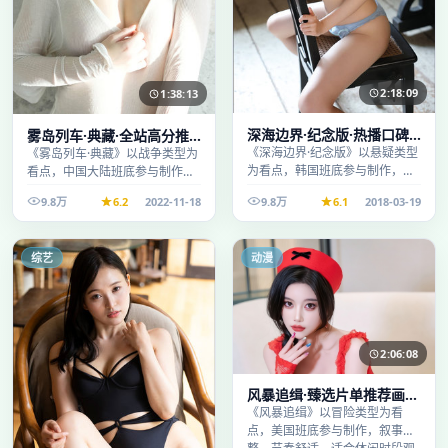
2:18:09
1:38:13
深海边界·纪念版·热播口碑
雾岛列车·典藏·全站高分推
之作剧情扎实演技在线
荐节奏紧凑值得追看
《深海边界·纪念版》以悬疑类型
《雾岛列车·典藏》以战争类型为
为看点，韩国班底参与制作，叙
看点，中国大陆班底参与制作，
事完整、节奏舒适，适合休闲时
叙事完整、节奏舒适，适合休闲
9.8万
6.2
2022-11-18
9.8万
6.1
2018-03-19
段观看。
时段观看。
综艺
动漫
2:06:08
风暴追缉·臻选片单推荐画质
清晰观看流畅
《风暴追缉》以冒险类型为看
点，美国班底参与制作，叙事完