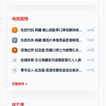
电视剧榜
失控代码·典藏·暖心观影季口碑发酵持续升温
1
9.8万
失控任务·典藏·臻选片单推荐画质清晰观看流畅
2
9.8万
深海边界·纪念版·热播口碑之作剧情扎实演技在线
3
9.8万
危城终章·冬日典藏系列温情叙事引人入胜
4
9.7万
零号证人·纪念版·高清完整收录适合周末一口气刷完
5
9.7万
完整榜单 →
综艺榜