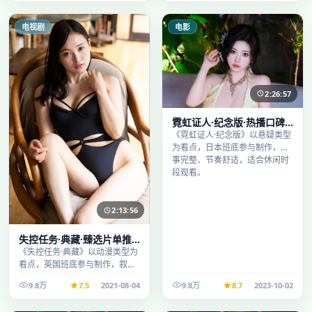
电视剧
电影
2:26:57
霓虹证人·纪念版·热播口碑
之作剧情扎实演技在线
《霓虹证人·纪念版》以悬疑类型
为看点，日本班底参与制作，叙
事完整、节奏舒适，适合休闲时
段观看。
2:13:56
失控任务·典藏·臻选片单推
荐画质清晰观看流畅
《失控任务·典藏》以动漫类型为
看点，英国班底参与制作，叙事
完整、节奏舒适，适合休闲时段
9.8万
7.5
2021-08-04
9.8万
8.7
2023-10-02
观看。