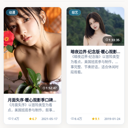
动漫
综艺
1:33:35
暗夜边界·纪念版·暖心观影
季口碑发酵持续升温
《暗夜边界·纪念版》以冒险类型
为看点，美国班底参与制作，叙
事完整、节奏舒适，适合休闲时
段观看。
1:52:47
月面失序·暖心观影季口碑发
酵持续升温
《月面失序》以冒险类型为看
点，美国班底参与制作，叙事完
整、节奏舒适，适合休闲时段观
7.4万
6.7
2021-05-17
8.4万
9.1
2019-01-24
看。