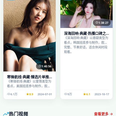
1:38:27
深海回响·典藏·热播口碑之
作剧情扎实演技在线
《深海回响·典藏》以悬疑类型为
看点，韩国班底参与制作，叙事
完整、节奏舒适，适合休闲时段
观看。
1:40:56
寒锋航线·典藏·臻选片单推
荐画质清晰观看流畅
《寒锋航线·典藏》以爱情类型为
看点，美国班底参与制作，叙事
完整、节奏舒适，适合休闲时段
6.1万
8.9
2024-07-01
9万
6.1
2023-10-17
观看。
热门视频
查看更多 →