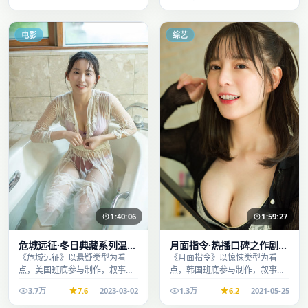
看。
电影
综艺
1:40:06
1:59:27
危城远征·冬日典藏系列温情
月面指令·热播口碑之作剧情
叙事引人入胜
扎实演技在线
《危城远征》以悬疑类型为看
《月面指令》以惊悚类型为看
点，美国班底参与制作，叙事完
点，韩国班底参与制作，叙事完
整、节奏舒适，适合休闲时段观
整、节奏舒适，适合休闲时段观
3.7万
7.6
2023-03-02
1.3万
6.2
2021-05-25
看。
看。