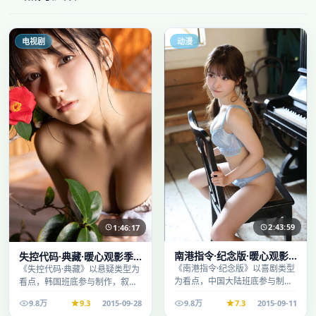
电视剧
动漫
2:43:59
1:46:17
南港指令·纪念版·暖心观影
失控代码·典藏·暖心观影季
季口碑发酵持续升温
口碑发酵持续升温
《南港指令·纪念版》以喜剧类型
《失控代码·典藏》以悬疑类型为
为看点，中国大陆班底参与制
看点，韩国班底参与制作，叙事
作，叙事完整、节奏舒适，适合
完整、节奏舒适，适合休闲时段
9.8万
9.3
2015-09-28
9.8万
7.3
2015-09-11
休闲时段观看。
观看。