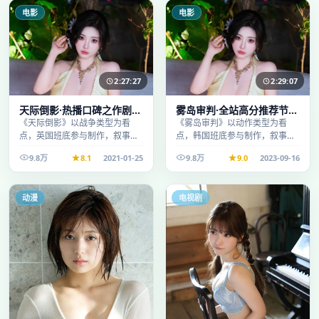
电影
电影
2:27:27
2:29:07
天际倒影·热播口碑之作剧情
雾岛审判·全站高分推荐节奏
扎实演技在线
紧凑值得追看
《天际倒影》以战争类型为看
《雾岛审判》以动作类型为看
点，英国班底参与制作，叙事完
点，韩国班底参与制作，叙事完
整、节奏舒适，适合休闲时段观
整、节奏舒适，适合休闲时段观
9.8万
8.1
2021-01-25
9.8万
9.0
2023-09-16
看。
看。
动漫
电视剧