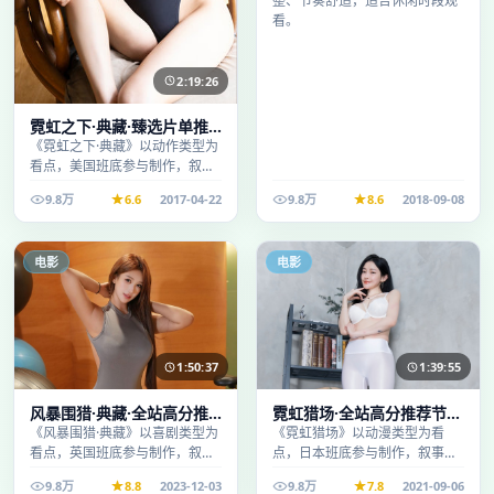
整、节奏舒适，适合休闲时段观
看。
2:19:26
霓虹之下·典藏·臻选片单推
荐画质清晰观看流畅
《霓虹之下·典藏》以动作类型为
看点，美国班底参与制作，叙事
完整、节奏舒适，适合休闲时段
9.8万
6.6
2017-04-22
9.8万
8.6
2018-09-08
观看。
电影
电影
1:50:37
1:39:55
风暴围猎·典藏·全站高分推
霓虹猎场·全站高分推荐节奏
荐节奏紧凑值得追看
紧凑值得追看
《风暴围猎·典藏》以喜剧类型为
《霓虹猎场》以动漫类型为看
看点，英国班底参与制作，叙事
点，日本班底参与制作，叙事完
完整、节奏舒适，适合休闲时段
整、节奏舒适，适合休闲时段观
9.8万
8.8
2023-12-03
9.8万
7.8
2021-09-06
观看。
看。