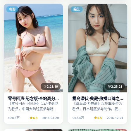
电影
综艺
2:21:19
2:25:21
零号回声·纪念版·全站高分
雾岛潜伏·典藏·热播口碑之
推荐节奏紧凑值得追看
作剧情扎实演技在线
《零号回声·纪念版》以动作类型
《雾岛潜伏·典藏》以犯罪类型为
为看点，中国大陆班底参与制
看点，日本班底参与制作，叙事
作，叙事完整、节奏舒适，适合
完整、节奏舒适，适合休闲时段
8.3万
6.3
2015-03-20
2.4万
6.5
2016-12-21
休闲时段观看。
观看。