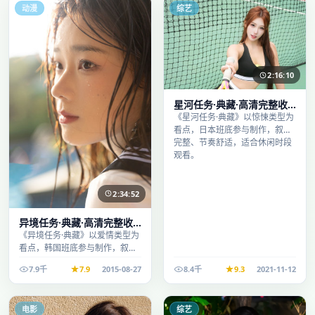
动漫
综艺
2:16:10
星河任务·典藏·高清完整收
录适合周末一口气刷完
《星河任务·典藏》以惊悚类型为
看点，日本班底参与制作，叙事
完整、节奏舒适，适合休闲时段
观看。
2:34:52
异境任务·典藏·高清完整收
录适合周末一口气刷完
《异境任务·典藏》以爱情类型为
看点，韩国班底参与制作，叙事
完整、节奏舒适，适合休闲时段
7.9千
7.9
2015-08-27
8.4千
9.3
2021-11-12
观看。
电影
综艺