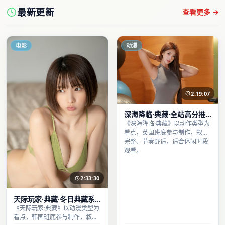
最新更新
查看更多 →
电影
动漫
2:19:07
深海降临·典藏·全站高分推
荐节奏紧凑值得追看
《深海降临·典藏》以动作类型为
看点，英国班底参与制作，叙事
完整、节奏舒适，适合休闲时段
观看。
2:33:30
天际玩家·典藏·冬日典藏系
列温情叙事引人入胜
《天际玩家·典藏》以动漫类型为
看点，韩国班底参与制作，叙事